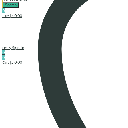
Search
0
د.إ
0.00
Cart
Sign In
Hello,
0
0
د.إ
0.00
Cart