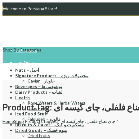
Welcome to Persiana Store!
Home
Shop
Shop By Categories
Categories
Hot Deals
Nuts – آجیل
Store List
Signature Products – محصولات ویژه
Caviar – خاویار
Beverages – نوشیدنی ها
Gift Cards
Dairy Products – لبنیات
Health
Try Your Luck!
Rose Waters & Herbal Waters
Teas – چای
Iced Food Stuff
Faloudeh – فالوده
Home
Shop
Products tagged “چای نعناع فلفلی، چای کیسه ای،”
Biscuits & Cakes – بیسکویت و کیک
Dried Goods – میوه خشک
Dried Fruits