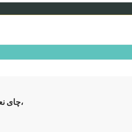
Product Tag: چای نعناع فلفلی، چای کیسه ای،