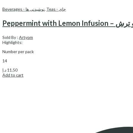
Beverages - نوشیدنی ها
,
Teas - چای
Peppermint 
Sold By :
Artyom
Highlights:
Number per pack
14
د.إ
11.50
Add to cart