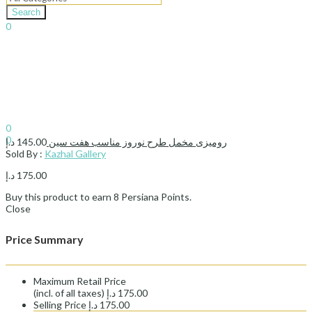
Search
0
د.إ
0.00
Cart
Sign In
Hello,
0
0
د.إ
145.00
رومیزی مخمل طرح نوروز مناسب هفت سین
د.إ
0.00
Cart
Sold By :
Kazhal Gallery
د.إ
175.00
Buy this product to earn
8
Persiana Points.
Close
Price Summary
Maximum Retail Price
(incl. of all taxes)
د.إ
175.00
Selling Price
د.إ
175.00