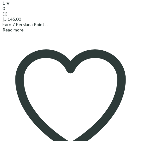
1 ★
0
(1)
د.إ
145.00
Earn
7
Persiana Points.
Read more