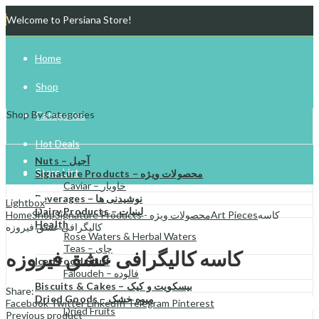
Welcome to Persiana Store!
Home
Shop
Shop By Categories
Categories
Hot Deals
Nuts – آجیل
Store List
Signature Products – محصولات ویژه
Caviar – خاویار
Beverages – نوشیدنی ها
Gift Cards
Lightbox
Dairy Products – لبنیات
Home
Shop
Signature Products - محصولات ویژه
Art Pieces
کاسه
Health
کالیگرافی عشق فیروزه
Try Your Luck!
Rose Waters & Herbal Waters
Teas – چای
کاسه کالیگرافی عشق فیروزه
Iced Food Stuff
Faloudeh – فالوده
Biscuits & Cakes – بیسکویت و کیک
Share:
Dried Goods – میوه خشک
Facebook
Twitter
LinkedIn
Telegram
Pinterest
Dried Fruits
Previous product